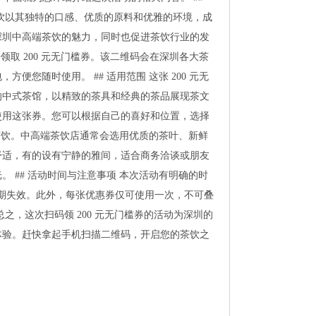
饮以其独特的口感、优质的原料和优雅的环境，成
深圳中高端茶饮的魅力，同时也促进茶饮行业的发
领取200元无门槛券。该二维码会在深圳各大茶
，方便您随时使用。##适用范围这张200元无
的中式茶馆，以精致的茶具和经典的茶品展现茶文
使用这张券。您可以根据自己的喜好和位置，选择
茶饮。中高端茶饮店通常会选用优质的茶叶、新鲜
舒适，有的设有宁静的雅间，适合商务洽谈或朋友
光。##活动时间与注意事项本次活动有明确的时
过期失效。此外，每张优惠券仅可使用一次，不可叠
之，这次扫码领200元无门槛券的活动为深圳的
体验。赶快拿起手机扫描二维码，开启您的茶饮之