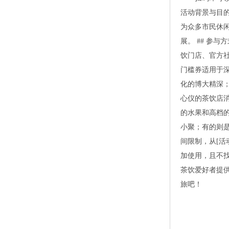
活动背景与目
为众多市民休
展。##参与
饮门店、官方
门槛券适用于
化的博大精深
心仪的茶饮店
的水果和高档
小聚；有的则
间限制，从[活
加使用，且不
茶饮爱好者提
旅吧！